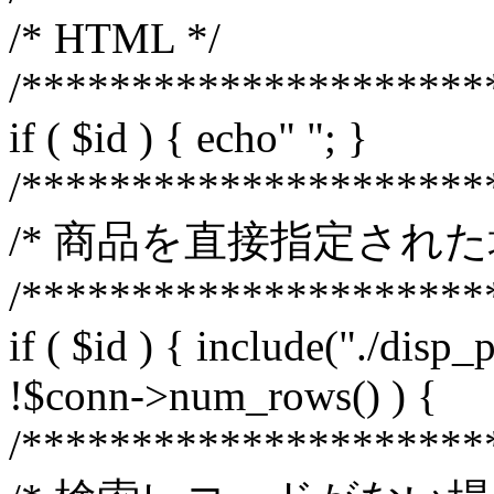
/* HTML */
/*********************
if ( $id ) { echo"
"; }
/*********************
/* 商品を直接指定された場
/*********************
if ( $id ) { include("./disp_
!$conn->num_rows() ) {
/*********************