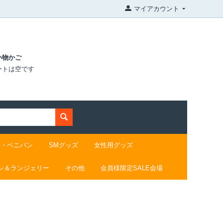
マイアカウント
い物かご
ートは空です
ド・ペニバン
SMグッズ
女性用グッズ
レ＆ランジェリー
その他
会員様限定SALE会場