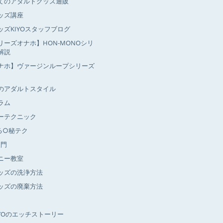
てのアダルトグッズ通販
ッズ講座
ッズKIYOスタッフブログ
リーズオナホ】HON-MONOシリ
解説
ナホ】ヴァージンループシリーズ
のアダルトスタイル
ラム
ーテクニック
る○秘テク
入門
ニー教室
ッズの洗浄方法
ッズの廃棄方法
IYOのエッチストーリー