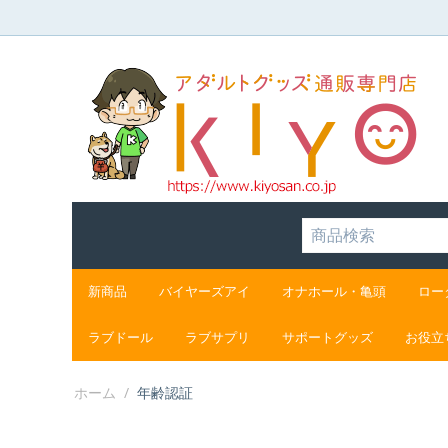
新商品
バイヤーズアイ
オナホール・亀頭
ロー
ラブドール
ラブサプリ
サポートグッズ
お役立
ホーム
/
年齢認証