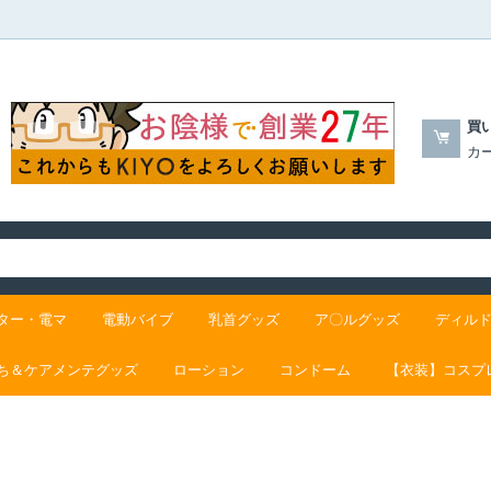
買
カ
ター・電マ
電動バイブ
乳首グッズ
ア〇ルグッズ
ディル
ち＆ケアメンテグッズ
ローション
コンドーム
【衣装】コスプ