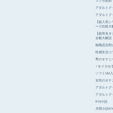
マンガ初め
アダルトグ
アダルトグ
【超人気シ
ーズ比較大
【超有名オ
全貌大解説
御萬恋次郎
性感生活コ
男のオナニ
♀をイカせ
ソフトSM
女性のオナ
アダルトグ
アダルトグ
R18小説
月間小説K