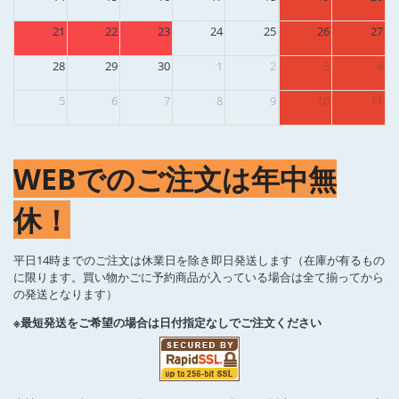
21
22
23
24
25
26
27
28
29
30
1
2
3
4
5
6
7
8
9
10
11
WEBでのご注文は年中無
休！
平日14時までのご注文は休業日を除き即日発送します（在庫が有るもの
に限ります。買い物かごに予約商品が入っている場合は全て揃ってから
の発送となります）
※最短発送をご希望の場合は日付指定なしでご注文ください