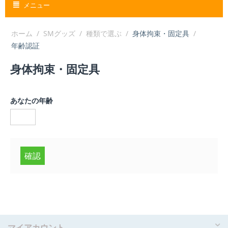
メニュー
ホーム
/
SMグッズ
/
種類で選ぶ
/
身体拘束・固定具
/
年齢認証
身体拘束・固定具
あなたの年齢
確認
マイアカウント