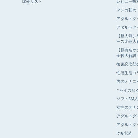
比較リスト
レビュー投
マンガ初め
アダルトグ
アダルトグ
【超人気シ
ーズ比較大
【超有名オ
全貌大解説
御萬恋次郎
性感生活コ
男のオナニ
♀をイカせ
ソフトSM
女性のオナ
アダルトグ
アダルトグ
R18小説