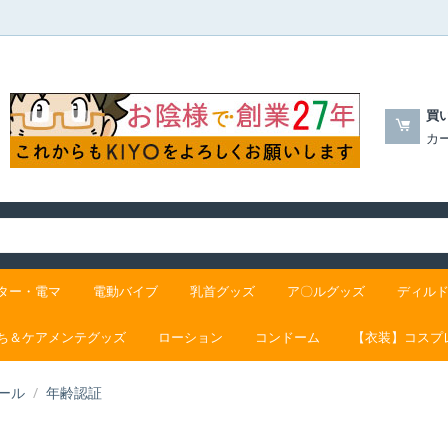
買
カ
ター・電マ
電動バイブ
乳首グッズ
ア〇ルグッズ
ディル
ち＆ケアメンテグッズ
ローション
コンドーム
【衣装】コスプ
ール
/
年齢認証