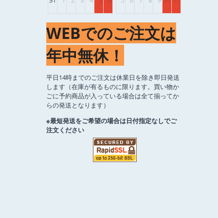
31
1
2
3
4
5
6
5
6
7
8
9
10
11
WEBでのご注文は
年中無休！
平日14時までのご注文は休業日を除き即日発送
します（在庫が有るものに限ります。買い物か
ごに予約商品が入っている場合は全て揃ってか
らの発送となります）
※最短発送をご希望の場合は日付指定なしでご
注文ください