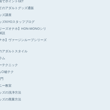
稿でポイントGET
てのアダルトグッズ通販
ッズ講座
ッズKIYOスタッフブログ
リーズオナホ】HON-MONOシリ
解説
ナホ】ヴァージンループシリーズ
のアダルトスタイル
ラム
ーテクニック
る○秘テク
入門
ニー教室
ッズの洗浄方法
ッズの廃棄方法