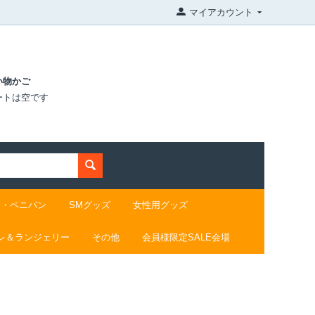
マイアカウント
い物かご
ートは空です
ド・ペニバン
SMグッズ
女性用グッズ
レ＆ランジェリー
その他
会員様限定SALE会場