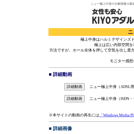
ニュー極上中身の分解画像＆動画
ニ
極上中身はハルミデザインズ
極上は広い内部空間を
方法ですが、ホール全体を押して空気を出し貴
モニター感想
■ 詳細動画
ニュー極上中身（ADSL用2
ニュー極上中身（ISDN・モ
※本サイトの動画の再生には
「Windows Media P
■ 詳細画像