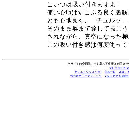
こいつは吸い付きますよ！
使い心地はすこぶる良く裏筋
とも心地良く、「チュルッ」
そのまま奥まで達して抜こう
されながら、真空になった極
この吸い付き感は何度使って
当サイトの全画像、全文章の著作権は有限会社
女性も安心KI
アダルトグッズKIYO
｜
商品一覧
｜
体験レ
男のオナニーテクニック
｜
♀をイカせる○秘テ